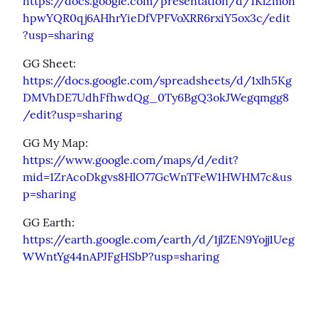
https://docs.google.com/presentation/d/1Kl2mon
hpwYQR0qj6AHhrYieDfVPFVoXRR6rxiY5ox3c/edit
?usp=sharing
GG Sheet: 
https://docs.google.com/spreadsheets/d/1xlh5Kg
DMVhDE7UdhFfhwdQg_0Ty6BgQ3okJWegqmgg8
/edit?usp=sharing
GG My Map: 
https://www.google.com/maps/d/edit?
mid=1ZrAcoDkgvs8HlO77GcWnTFeW1HWHM7c&us
p=sharing
GG Earth: 
https://earth.google.com/earth/d/1jlZEN9Yojj1Ueg
WWntYg44nAPJFgHSbP?usp=sharing