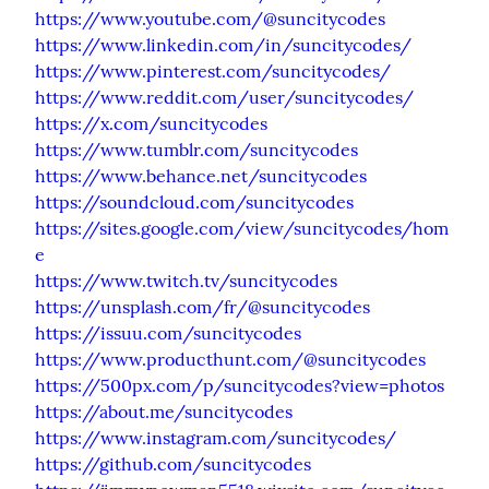
https://www.youtube.com/@suncitycodes
https://www.linkedin.com/in/suncitycodes/
https://www.pinterest.com/suncitycodes/
https://www.reddit.com/user/suncitycodes/
https://x.com/suncitycodes
https://www.tumblr.com/suncitycodes
https://www.behance.net/suncitycodes
https://soundcloud.com/suncitycodes
https://sites.google.com/view/suncitycodes/hom
e
https://www.twitch.tv/suncitycodes
https://unsplash.com/fr/@suncitycodes
https://issuu.com/suncitycodes
https://www.producthunt.com/@suncitycodes
https://500px.com/p/suncitycodes?view=photos
https://about.me/suncitycodes
https://www.instagram.com/suncitycodes/
https://github.com/suncitycodes