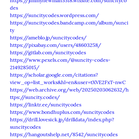
https://jimmynewman5518.wixsite.com/suncityco
des
https://suncitycodes.wordpress.com/
https://suncitycodes.bandcamp.com/album/sunci
ty
https://ameblo.jp/suncitycodes/
https://pixabay.com/users/48603258/
https://gitlab.com/suncitycodes
https://www.pexels.com/@suncity-codes-
2149285015/
https://scholar.google.com/citations?
view_op=list_works&hl=en&user=tXVE2FxT-nwC
https://web.archive.org/web/20250203062632/h
ttps://suncity.codes/
https://linktr.ee/suncitycodes
https://www.bondhuplus.com/suncitycodes
https://drill.lovesick.jp/drilldata/index.php?
suncitycodes
https://hangoutshelp.net/8542/suncitycodes