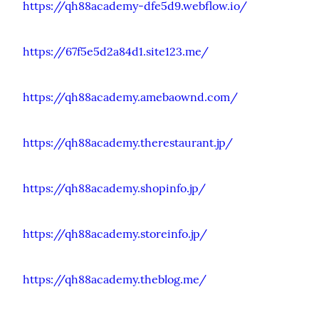
https://qh88academy-dfe5d9.webflow.io/
https://67f5e5d2a84d1.site123.me/
https://qh88academy.amebaownd.com/
https://qh88academy.therestaurant.jp/
https://qh88academy.shopinfo.jp/
https://qh88academy.storeinfo.jp/
https://qh88academy.theblog.me/