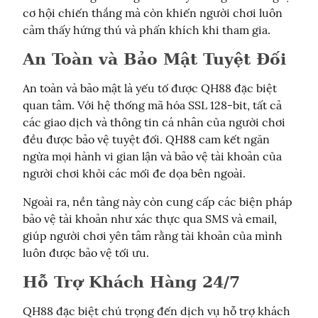
cơ hội chiến thắng mà còn khiến người chơi luôn 
cảm thấy hứng thú và phấn khích khi tham gia.
An Toàn và Bảo Mật Tuyệt Đối
An toàn và bảo mật là yếu tố được QH88 đặc biệt 
quan tâm. Với hệ thống mã hóa SSL 128-bit, tất cả 
các giao dịch và thông tin cá nhân của người chơi 
đều được bảo vệ tuyệt đối. QH88 cam kết ngăn 
ngừa mọi hành vi gian lận và bảo vệ tài khoản của 
người chơi khỏi các mối đe dọa bên ngoài.
Ngoài ra, nền tảng này còn cung cấp các biện pháp 
bảo vệ tài khoản như xác thực qua SMS và email, 
giúp người chơi yên tâm rằng tài khoản của mình 
luôn được bảo vệ tối ưu.
Hỗ Trợ Khách Hàng 24/7
QH88 đặc biệt chú trọng đến dịch vụ hỗ trợ khách 