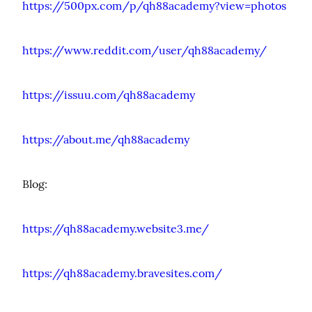
https://500px.com/p/qh88academy?view=photos
https://www.reddit.com/user/qh88academy/
https://issuu.com/qh88academy
https://about.me/qh88academy
Blog:
https://qh88academy.website3.me/
https://qh88academy.bravesites.com/