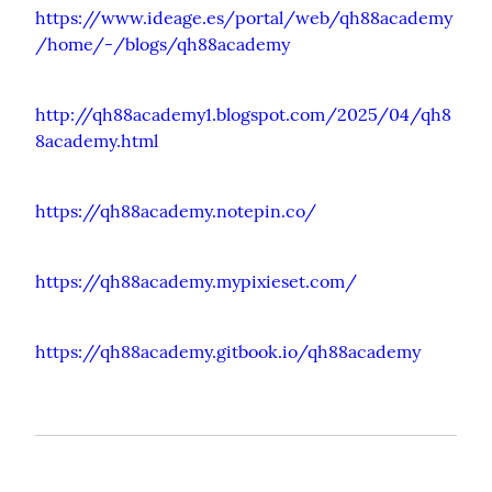
https://www.ideage.es/portal/web/qh88academy
/home/-/blogs/qh88academy
http://qh88academy1.blogspot.com/2025/04/qh8
8academy.html
https://qh88academy.notepin.co/
https://qh88academy.mypixieset.com/
https://qh88academy.gitbook.io/qh88academy