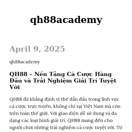
qh88academy
April 9, 2025
QH88 – Nền Tảng Cá Cược Hàng
Đầu và Trải Nghiệm Giải Trí Tuyệt
Vời
QH88 đã khẳng định vị thế dẫn đầu trong lĩnh vực 
cá cược trực tuyến, không chỉ tại Việt Nam mà còn 
trên toàn thế giới. Với giao diện dễ sử dụng và đa 
dạng các loại hình giải trí, QH88 mang đến cho 
người chơi những trải nghiệm cá cược tuyệt vời. Từ 