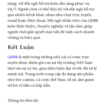
hàng, với đội ngũ hỗ trợ luôn sẵn sàng phục vụ 
24/7. Người chơi có thể liên hệ với đội ngũ hỗ trợ 
qua nhiều kênh khác nhau như chat trực tuyến, 
email hoặc điện thoại. Đội ngũ nhân viên của QH88 
luôn thân thiện, chuyên nghiệp và tận tâm, giúp 
người chơi giải quyết mọi vấn đề một cách nhanh 
chóng và hiệu quả.
Kết Luận
QH88
 là một trong những nhà cái cá cược trực 
tuyến được đánh giá cao tại thị trường Việt Nam 
nhờ vào sự uy tín, giao diện hiện đại và tốc độ xử lý 
mượt mà. Trang web cung cấp đa dạng sản phẩm 
như live casino, cá cược thể thao, xổ số, slot game 
nổ hũ và bắn cá hấp dẫn.
Thông tin liên hệ: 