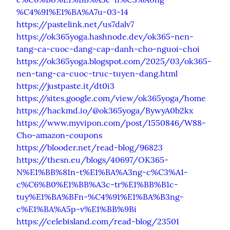
%C4%91%E1%BA%A7u-03-14
https://pastelink.net/us7dalv7
https://ok365yoga.hashnode.dev/ok365-nen-
tang-ca-cuoc-dang-cap-danh-cho-nguoi-choi
https://ok365yoga.blogspot.com/2025/03/ok365-
nen-tang-ca-cuoc-truc-tuyen-dang.html
https://justpaste.it/dt0i3
https://sites.google.com/view/ok365yoga/home
https://hackmd.io/@ok365yoga/BywyA0b2kx
https://www.myvipon.com/post/1550846/W88-
Cho-amazon-coupons
https://blooder.net/read-blog/96823
https://thesn.eu/blogs/40697/OK365-
N%E1%BB%81n-t%E1%BA%A3ng-c%C3%A1-
c%C6%B0%E1%BB%A3c-tr%E1%BB%B1c-
tuy%E1%BA%BFn-%C4%91%E1%BA%B3ng-
c%E1%BA%A5p-v%E1%BB%9Bi
https://celebisland.com/read-blog/23501