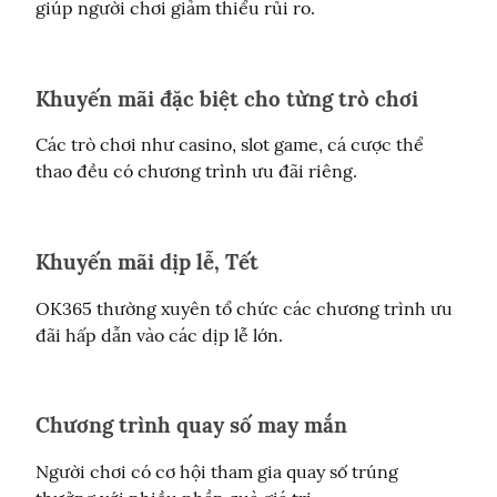
giúp người chơi giảm thiểu rủi ro.
Khuyến mãi đặc biệt cho từng trò chơi
Các trò chơi như casino, slot game, cá cược thể 
thao đều có chương trình ưu đãi riêng.
Khuyến mãi dịp lễ, Tết
OK365 thường xuyên tổ chức các chương trình ưu 
đãi hấp dẫn vào các dịp lễ lớn.
Chương trình quay số may mắn
Người chơi có cơ hội tham gia quay số trúng 