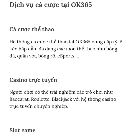
Dịch vụ cá cược tại OK365
Cá cược thể thao
Hệ thống cá cược thể thao tại OK365 cung cấp tỷ lệ 
kèo hấp dẫn, đa dạng các môn thể thao như bóng 
đá, quần vợt, bóng rổ, eSports,...
Casino trực tuyến
Người chơi có thể trải nghiệm các trò chơi như 
Baccarat, Roulette, Blackjack với hệ thống casino 
trực tuyến chuyên nghiệp.
Slot game