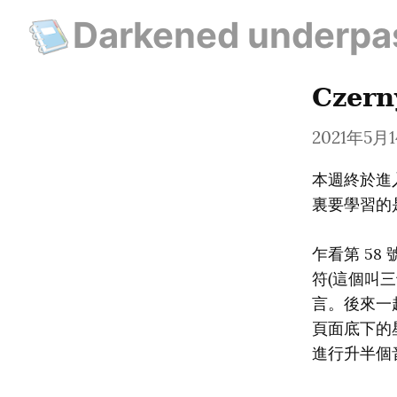
Darkened underpa
Czern
2021年5月
本週終於進入到
裏要學習的是 “A
乍看第 5
符(這個叫
言。後來一
頁面底下的
進行升半個音(