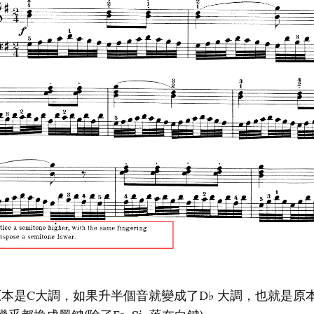
58 原本是C大調，如果升半個音就變成了D♭ 大調，也就是