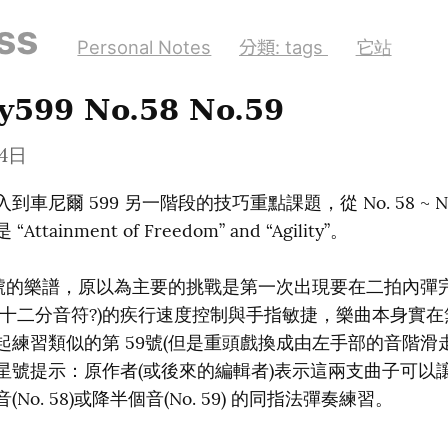
ss
Personal Notes
分類: tags
它站
y599 No.58 No.59
14日
車尼爾 599 另一階段的技巧重點課題，從 No. 58 ~ No
ttainment of Freedom” and “Agility”。
8 號的樂譜，原以為主要的挑戰是第一次出現要在二拍內彈
三十二分音符?)的疾行速度控制與手指敏捷，樂曲本身實
起練習類似的第 59號(但是重頭戲換成由左手部的音階滑
星號提示：原作者(或後來的編輯者)表示這兩支曲子可以
No. 58)或降半個音(No. 59) 的同指法彈奏練習。