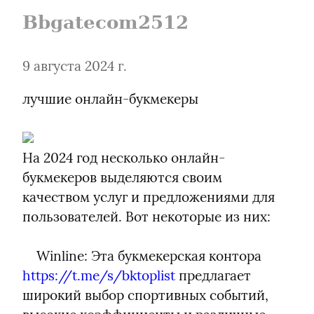
Bbgatecom2512
9 августа 2024 г.
лучшие онлайн-букмекеры
На 2024 год несколько онлайн-
букмекеров выделяются своим 
качеством услуг и предложениями для 
пользователей. Вот некоторые из них:
    Winline: Эта букмекерская контора 
https://t.me/s/bktoplist
 предлагает 
широкий выбор спортивных событий, 