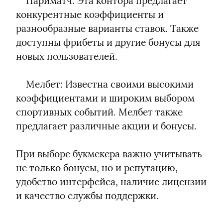
    Париматч: Эта контора предлагает 
конкурентные коэффициенты и 
разнообразные варианты ставок. Также 
доступны фрибеты и другие бонусы для 
новых пользователей.
    Мелбет: Известна своими высокими 
коэффициентами и широким выбором 
спортивных событий. Мелбет также 
предлагает различные акции и бонусы.
При выборе букмекера важно учитывать 
не только бонусы, но и репутацию, 
удобство интерфейса, наличие лицензии 
и качество службы поддержки.