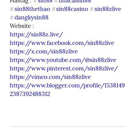
Hastag : 
sin88
nhacaisin88
#
#
sin88thethao
sin88casino
sin88zlive
#
#
#
dangkysin88
#
https://sin88z.live/
https://www.facebook.com/sin88zlive
https://x.com/sin88zlive
https://www.youtube.com/@sin88zlive
https://www.pinterest.com/sin88zlive/
https://vimeo.com/sin88zlive
https://www.blogger.com/profile/1538149
2387392488312