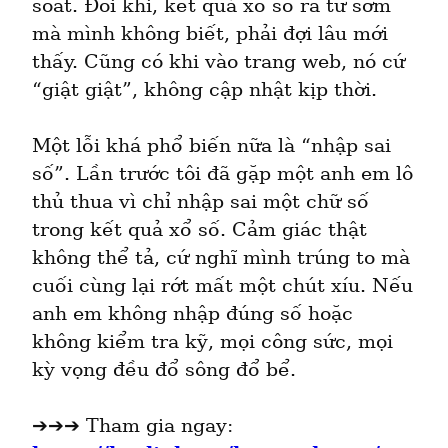
soát. Đôi khi, kết quả xổ số ra từ sớm 
mà mình không biết, phải đợi lâu mới 
thấy. Cũng có khi vào trang web, nó cứ 
“giật giật”, không cập nhật kịp thời.
Một lỗi khá phổ biến nữa là “nhập sai 
số”. Lần trước tôi đã gặp một anh em lô 
thủ thua vì chỉ nhập sai một chữ số 
trong kết quả xổ số. Cảm giác thật 
không thể tả, cứ nghĩ mình trúng to mà 
cuối cùng lại rớt mất một chút xíu. Nếu 
anh em không nhập đúng số hoặc 
không kiểm tra kỹ, mọi công sức, mọi 
kỳ vọng đều đổ sông đổ bể.
➔➔➔ Tham gia ngay: 