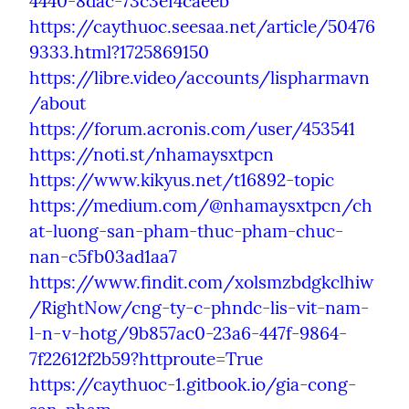
4440-8dac-73c3ef4caeeb
https://caythuoc.seesaa.net/article/50476
9333.html?1725869150
https://libre.video/accounts/lispharmavn
/about
https://forum.acronis.com/user/453541
https://noti.st/nhamaysxtpcn
https://www.kikyus.net/t16892-topic
https://medium.com/@nhamaysxtpcn/ch
at-luong-san-pham-thuc-pham-chuc-
nan-c5fb03ad1aa7
https://www.findit.com/xolsmzbdgkclhiw
/RightNow/cng-ty-c-phndc-lis-vit-nam-
l-n-v-hotg/9b857ac0-23a6-447f-9864-
7f22612f2b59?httproute=True
https://caythuoc-1.gitbook.io/gia-cong-