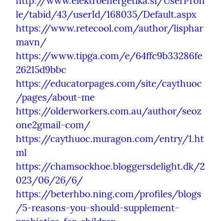
http://www.elektroenergetika.si/UserProfi
le/tabid/43/userId/168035/Default.aspx
https://www.retecool.com/author/lisphar
mavn/
https://www.tipga.com/e/64ffc9b33286fe
26215d9bbc
https://educatorpages.com/site/caythuoc
/pages/about-me
https://olderworkers.com.au/author/seoz
one2gmail-com/
https://caythuoc.muragon.com/entry/1.ht
ml
https://chamsockhoe.bloggersdelight.dk/2
023/06/26/6/
https://beterhbo.ning.com/profiles/blogs
/5-reasons-you-should-supplement-