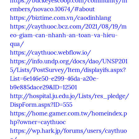
https://buckeyescoop.com/community/m
embers/novaco.10674/#about
https://biztime.com.vn/caodinhlang
https://caythuoc.bcz.com/2021/08/19/m
eo-giam-can-nhanh-an-toan-va-hieu-
qua/
https://caythuoc.webflow.io/
https://info.undp.org/docs/dao/UNSP201
5/Lists/PostSurvey/Item/displayifs.aspx?
List=6e146e50-e299-46da-a20e-
b9e885dace29&ID=12501
http://hospital.ju.edu.jo/Lists/res_pledge/
DispForm.aspx?ID=555
https://home.gamer.com.tw/homeindex.p
hp?owner=caythuoc
https://wp.hark.jp/forums/users/caythuo