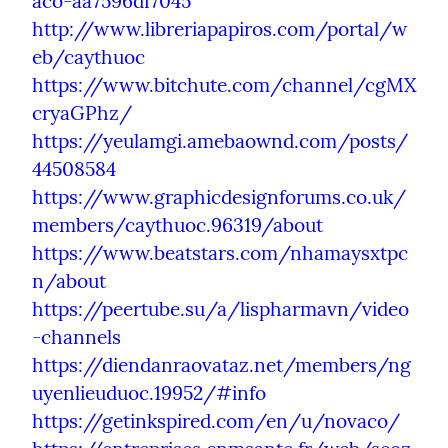
aco-aa7596df7045
http://www.libreriapapiros.com/portal/w
eb/caythuoc
https://www.bitchute.com/channel/cgMX
cryaGPhz/
https://yeulamgi.amebaownd.com/posts/
44508584
https://www.graphicdesignforums.co.uk/
members/caythuoc.96319/about
https://www.beatstars.com/nhamaysxtpc
n/about
https://peertube.su/a/lispharmavn/video
-channels
https://diendanraovataz.net/members/ng
uyenlieuduoc.19952/#info
https://getinkspired.com/en/u/novaco/