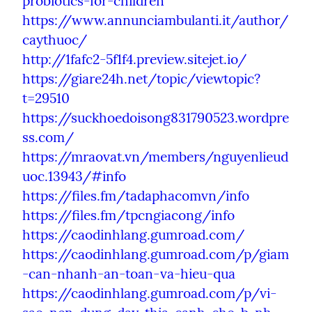
probiotics-for-children
https://www.annunciambulanti.it/author/
caythuoc/
http://1fafc2-5f1f4.preview.sitejet.io/
https://giare24h.net/topic/viewtopic?
t=29510
https://suckhoedoisong831790523.wordpre
ss.com/
https://mraovat.vn/members/nguyenlieud
uoc.13943/#info
https://files.fm/tadaphacomvn/info
https://files.fm/tpcngiacong/info
https://caodinhlang.gumroad.com/
https://caodinhlang.gumroad.com/p/giam
-can-nhanh-an-toan-va-hieu-qua
https://caodinhlang.gumroad.com/p/vi-