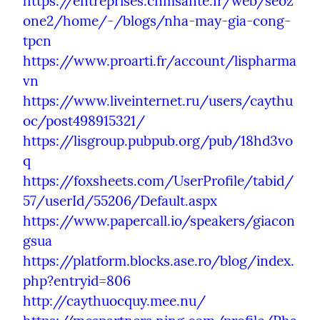
https://entreprises.cnmsante.fr/web/seoz
one2/home/-/blogs/nha-may-gia-cong-
tpcn
https://www.proarti.fr/account/lispharma
vn
https://www.liveinternet.ru/users/caythu
oc/post498915321/
https://lisgroup.pubpub.org/pub/18hd3vo
q
https://foxsheets.com/UserProfile/tabid/
57/userId/55206/Default.aspx
https://www.papercall.io/speakers/giacon
gsua
https://platform.blocks.ase.ro/blog/index.
php?entryid=806
http://caythuocquy.mee.nu/