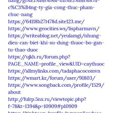
nang/gi%E1%BB%9Bi-thi%E1%BB%87u-
c%C3%B4ng-ty-gia-cong-thuc-pham-
chuc-nang
https://64118b271478d.site123.me/
https://www.geocities.ws/lispharmavn/
https://writeablog.net/yeulamgi/nhung-
dieu-can-biet-khi-su-dung-thuoc-bo-gan-
tu-thao-duoc
https://ujkh.ru/forum.php?
PAGE_NAME=profile_view&UID=caythuoc
https://allmylinks.com/tadaphacocomvn
https://wmart.kz/forum/user/91803/
https://www.songback.com/profile/1529/
about
http://fulrp.5nx.ru/viewtopic.php?
f=78&t=1394&p=10909#p10909