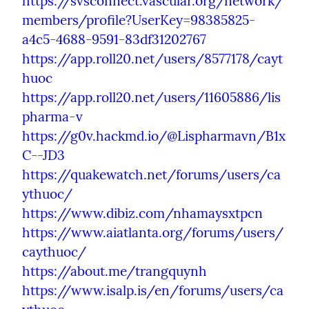
https://svsconnect.vascular.org/network/
members/profile?UserKey=98385825-
a4c5-4688-9591-83df31202767
https://app.roll20.net/users/8577178/cayt
huoc
https://app.roll20.net/users/11605886/lis
pharma-v
https://g0v.hackmd.io/@Lispharmavn/B1x
C--JD3
https://quakewatch.net/forums/users/ca
ythuoc/
https://www.dibiz.com/nhamaysxtpcn
https://www.aiatlanta.org/forums/users/
caythuoc/
https://about.me/trangquynh
https://www.isalp.is/en/forums/users/ca