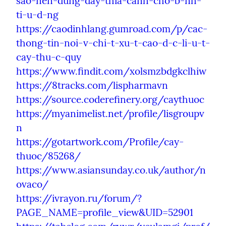
sao-nen-dung-day-thia-canh-cho-b-nh-
ti-u-d-ng
https://caodinhlang.gumroad.com/p/cac-
thong-tin-noi-v-chi-t-xu-t-cao-d-c-li-u-t-
cay-thu-c-quy
https://www.findit.com/xolsmzbdgkclhiw
https://8tracks.com/lispharmavn
https://source.coderefinery.org/caythuoc
https://myanimelist.net/profile/lisgroupv
n
https://gotartwork.com/Profile/cay-
thuoc/85268/
https://www.asiansunday.co.uk/author/n
ovaco/
https://ivrayon.ru/forum/?
PAGE_NAME=profile_view&UID=52901