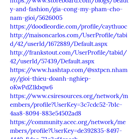
https://www.storeboard.com/blogs/beaut
y-and-fashion/gia-cong-my-pham-cho-
nam-gioi/5626005
https://doodleordie.com/profile/caythuoc
http://maisoncarlos.com/UserProfile/tabi
d/42/userId/1672889/Default.aspx
http://frankstout.com/UserProfile/tabid/
42/userId/57439/Default.aspx
https://www.hashtap.com/@sxtpcn.nham
ay/gioi-thieu-doanh-nghiep-
oKwPdZ1kbqw6
https://www.csiresources.org/network/m
embers/profile?UserKey=3c7cdc52-7b1c-
4aa8-8094-883e54502ad8
https://community.acec.org/network/me
mbers/profile?UserKey=de392835-8497-