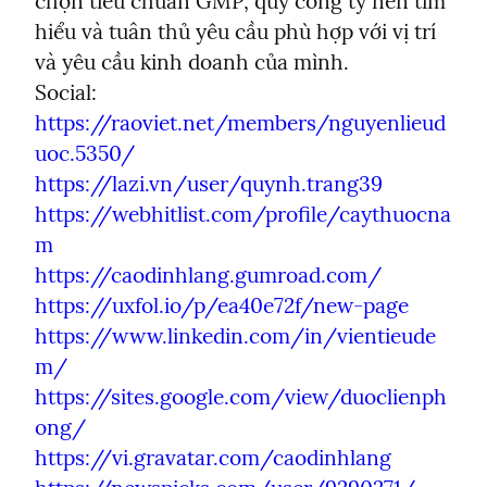
chọn tiêu chuẩn GMP, quý công ty nên tìm 
hiểu và tuân thủ yêu cầu phù hợp với vị trí 
và yêu cầu kinh doanh của mình.

https://raoviet.net/members/nguyenlieud
uoc.5350/
https://lazi.vn/user/quynh.trang39
https://webhitlist.com/profile/caythuocna
m
https://caodinhlang.gumroad.com/
https://uxfol.io/p/ea40e72f/new-page
https://www.linkedin.com/in/vientieude
m/
https://sites.google.com/view/duoclienph
ong/
https://vi.gravatar.com/caodinhlang