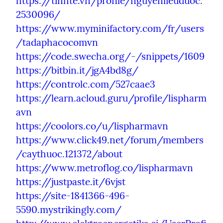
https://tinhte.vn/profile/nguyenlieuduoc.
2530096/
https://www.myminifactory.com/fr/users
/tadaphacocomvn
https://code.swecha.org/-/snippets/1609
https://bitbin.it/jgA4bd8g/
https://controlc.com/527caae3
https://learn.acloud.guru/profile/lispharm
avn
https://coolors.co/u/lispharmavn
https://www.click49.net/forum/members
/caythuoc.121372/about
https://www.metroflog.co/lispharmavn
https://justpaste.it/6vjst
https://site-1841366-496-
5590.mystrikingly.com/