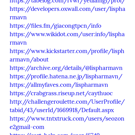
https://tabelog.com/rvwr/yeulamgi/prof/
https://developers.oxwall.com/user/lispha
rmavn
https://files.fm/giacongtpcn/info
https://www.wikidot.com/user:info/lispha
rmavn
https://www.kickstarter.com/profile/lisph
armavn/about
https://archive.org/details/@lispharmavn
https://profile.hatena.ne.jp/lispharmavn/
https://allmyfaves.com/lispharmavn
https://crabgrass.riseup.net/caythuoc
http://challengeroulette.com/UserProfile/
tabid/43/userId/1669918/Default.aspx
https://www.tntxtruck.com/users/seozon
e2gmail-com