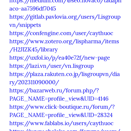
https://medium.com/@seo.novaco/tadaph
aco-aa7596df7045
https://gitlab.pavlovia.org/users/Lisgroup
vn/snippets
https://confengine.com/user/caythuoc
https://www.zotero.org/lispharma/items
/H2JIZK45/library
https://uxfol.io/p/ea40e72f/new-page
https://lazi.vn/user/vn.lisgroup
https://plaza.rakuten.co.jp/lisgroupvn/dia
ry/202311090000/
https://bazarweb.ru/forum.php/?
PAGE_NAME=profile_view&UID=4146
https://www.click-boutique.ru/forum/?
PAGE_NAME=profile_view&UID=28324
https://www.fablabs.io/users/caythuoc