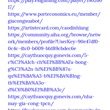
https://play.eslgaming.com/player/190260
17/
https://www.porteconomics.eu/member/
giacongsuabot/
https://artistecard.com/caodinhlang
https://community.aiha.org/browse/netw
ork/members/profile?UserKey=90e47df0-
0c4c-41c0-b009-bb189cbdec6e
https://caythuocquy.gonevis.com/5-
c%C3%A1ch-ch%E1%BB%AFa-bong-
g%C3%A2n-hi%E1%BB%87u-
qu%E1%BA%A3-b%E1%BA%B1ng-
th%E1%BA%A3o-
d%C6%B0%E1%BB%A3c/
https://caythuocquy.gonevis.com/nha-
may-gia-cong-tpcn/