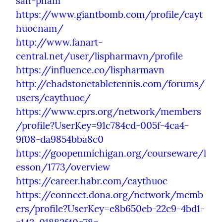
san-pham
https://www.giantbomb.com/profile/cayt
huocnam/
http://www.fanart-
central.net/user/lispharmavn/profile
https://influence.co/lispharmavn
http://chadstonetabletennis.com/forums/
users/caythuoc/
https://www.cprs.org/network/members
/profile?UserKey=91c784cd-005f-4ca4-
9f08-da9854bba8c0
https://goopenmichigan.org/courseware/l
esson/1773/overview
https://career.habr.com/caythuoc
https://connect.dona.org/network/memb
ers/profile?UserKey=e8b650eb-22c9-4bd1-