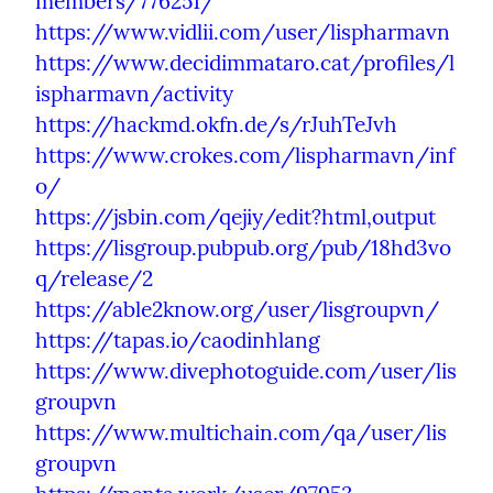
members/776251/
https://www.vidlii.com/user/lispharmavn
https://www.decidimmataro.cat/profiles/l
ispharmavn/activity
https://hackmd.okfn.de/s/rJuhTeJvh
https://www.crokes.com/lispharmavn/inf
o/
https://jsbin.com/qejiy/edit?html,output
https://lisgroup.pubpub.org/pub/18hd3vo
q/release/2
https://able2know.org/user/lisgroupvn/
https://tapas.io/caodinhlang
https://www.divephotoguide.com/user/lis
groupvn
https://www.multichain.com/qa/user/lis
groupvn