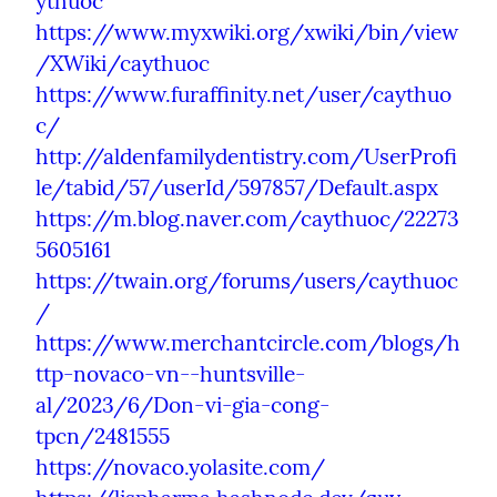
ythuoc
https://www.myxwiki.org/xwiki/bin/view
/XWiki/caythuoc
https://www.furaffinity.net/user/caythuo
c/
http://aldenfamilydentistry.com/UserProfi
le/tabid/57/userId/597857/Default.aspx
https://m.blog.naver.com/caythuoc/22273
5605161
https://twain.org/forums/users/caythuoc
/
https://www.merchantcircle.com/blogs/h
ttp-novaco-vn--huntsville-
al/2023/6/Don-vi-gia-cong-
tpcn/2481555
https://novaco.yolasite.com/