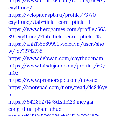
https://www.chaloke.com/forums/users/
caythuoc/
https://velopiter.spb.ru/profile/73770-
caythuoc/?tab=field_core_pfield_1
https://www.herogames.com/profile/663
89-caythuoc/?tab=field_core_pfield_15
https://anh135689999.violet.vn/user/sho
w/id/12742735
https://www.debwan.com/caythuocnam
https://www.bitsdujour.com/profiles/izQ
m0z
https://www.promorapid.com/novaco
https://anotepad.com/note/read/dc846ye
n
https://64118b271478d.site123.me/gia-
cong-thuc-pham-chuc-