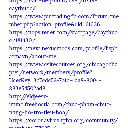
https://cart-help.com/user/6749-
caythuoc/
https://www.pintradingdb.com/forum/me
mber.php?action=profile&uid=61636
https://topsitenet.com/startpage/caythuo
c/181430/
https://next.nexusmods.com/profile/lisph
armavn/about-me
https://www.csiresources.org/chicagocha
pter/network/members/profile?
UserKey=3c7cdc52-7b1c-4aa8-8094-
883e54502ad8
http://eldjeesr-
immo.freehostia.com/thuc-pham-chuc-
nang-ho-tro-tieu-hoa/
https://coronavirus.tghn.org/community/