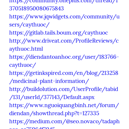
https://community.oneplus.com/thread/1
370518950080675843
https://www.jqwidgets.com/community/u
sers/caythuoc/
https://gitlab.tails.boum.org/caythuoc
http://www.driveat.com/ProfileReviews/c
aythuoc.html
https://diendantoanhoc.org/user/183766-
caythuoc/
https://getinkspired.com/en/blog/213258
/medicinal-plant-information/
http://buildolution.com/UserProfile/tabid
/131/userId/377143/Default.aspx
https://www.nguoiquangbinh.net/forum/
diendan/showthread.php?t=127335
https://medium.com/@seo.novaco/tadaph