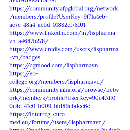
a143-01882f40c78c
https://community.afpglobal.org/network
/members/profile?UserKey=9f71a4eb-
ae7e-48a4-aebd-01882cf78101
https://www.linkedin.com/in/lispharma-
vn-a4687b278/
https://www.credly.com/users/lispharma
-vn/badges
https://cgmood.com/lispharmavn
https://eo-
college.org/members/lispharmavn/
https://community.aiha.org/browse/netw
ork/members/profile?UserKey=90e47df0-
0c4c-41c0-b009-bb189cbdec6e
https://interreg-euro-
med.eu/forums/users/lispharmavn/