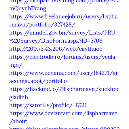
https://mcspartners.ning.com/profile/Pha
mQuynhTrang
https://www.freelancejob.ru/users/lispha
rmavn/portfolio/327428/
https://mindef.gov.bn/survey/Lists/PRU
%20Survey/DispForm.aspx?ID=5706
http://200.75.43.206/web/caythuoc
https://electrodb.ro/forums/users/yeula
mgi/
https://www.penana.com/user/184271/gi
acongsuabot/portfolio
https://hackmd.io/@lispharmavn/suckhoe
giadinh
https://satori.lv/profile/-17211
https://www.deviantart.com/lispharmavn
/about