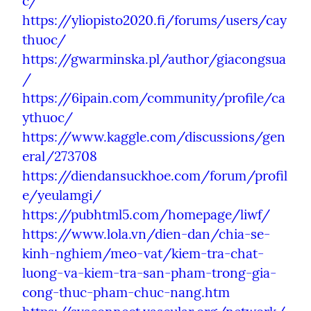
c/
https://yliopisto2020.fi/forums/users/cay
thuoc/
https://gwarminska.pl/author/giacongsua
/
https://6ipain.com/community/profile/ca
ythuoc/
https://www.kaggle.com/discussions/gen
eral/273708
https://diendansuckhoe.com/forum/profil
e/yeulamgi/
https://pubhtml5.com/homepage/liwf/
https://www.lola.vn/dien-dan/chia-se-
kinh-nghiem/meo-vat/kiem-tra-chat-
luong-va-kiem-tra-san-pham-trong-gia-
cong-thuc-pham-chuc-nang.htm