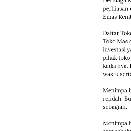
Dermaga Re
perhiasan 
Emas Remb
Daftar Tok
Toko Mas d
investasi y
pihak toko
kadarnya. 
waktu sert
Menimpa in
rendah. Bu
sebagian.
Menimpa ber