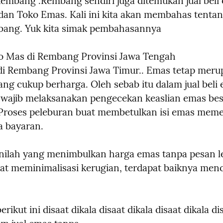
mbang .Rembang sendiri juga ditemukan jual beli 
dan Toko Emas. Kali ini kita akan membahas tentang
ang. Yuk kita simak pembahasannya
o Mas di Rembang Provinsi Jawa Tengah

i Rembang Provinsi Jawa Timur.. Emas tetap meru
ang cukup berharga. Oleh sebab itu dalam jual beli 
 wajib melaksanakan pengecekan keaslian emas bese
Proses peleburan buat membetulkan isi emas meme
a bayaran.
ilah yang menimbulkan harga emas tanpa pesan le
at meminimalisasi kerugian, terdapat baiknya menc
ikut ini disaat dikala disaat dikala disaat dikala dis