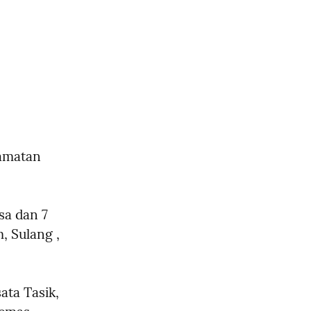
amatan 
a dan 7 
 Sulang , 
ta Tasik, 