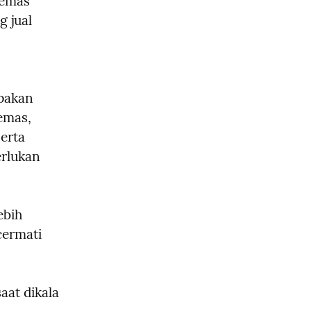
emas 
 jual 
pakan 
emas, 
rta 
rlukan 
bih 
ermati 
aat dikala 