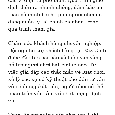
các ví điện tử phổ biến. Quá trình giao 
dịch diễn ra nhanh chóng, đảm bảo an 
toàn và minh bạch, giúp người chơi dễ 
dàng quản lý tài chính cá nhân trong 
quá trình tham gia.
Chăm sóc khách hàng chuyên nghiệp: 
Đội ngũ hỗ trợ khách hàng tại B52 Club 
được đào tạo bài bản và luôn sẵn sàng 
hỗ trợ người chơi bất cứ lúc nào. Từ 
việc giải đáp các thắc mắc về luật chơi, 
xử lý các sự cố kỹ thuật cho đến tư vấn 
về cách nạp/rút tiền, người chơi có thể 
hoàn toàn yên tâm về chất lượng dịch 
vụ.