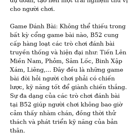
dự đoán, tạo nên một trải nghiệm thú vị 
cho người chơi.
Game Đánh Bài: Không thể thiếu trong 
bất kỳ cổng game bài nào, B52 cung 
cấp hàng loạt các trò chơi đánh bài 
truyền thống và hiện đại như: Tiến Lên 
Miền Nam, Phỏm, Sâm Lốc, Binh Xập 
Xám, Liêng,... Đây đều là những game 
bài đòi hỏi người chơi phải có chiến 
lược, kỹ năng tốt để giành chiến thắng. 
Sự đa dạng của các trò chơi đánh bài 
tại B52 giúp người chơi không bao giờ 
cảm thấy nhàm chán, đồng thời thử 
thách và phát triển kỹ năng của bản 
thân.