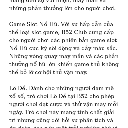
mang đến sự vui nhộn, may mắn và 
những phần thưởng lớn cho người chơi.
Game Slot Nổ Hũ: Với sự hấp dẫn của 
thể loại slot game, B52 Club cung cấp 
cho người chơi các phiên bản game slot 
Nổ Hũ cực kỳ sôi động và đầy màu sắc. 
Những vòng quay may mắn và các phần 
thưởng nổ hũ lớn khiến game thủ không 
thể bỏ lỡ cơ hội thử vận may.
Lô Đề: Dành cho những người đam mê 
xổ số, trò chơi Lô Đề tại B52 cho phép 
người chơi đặt cược và thử vận may mỗi 
ngày. Trò chơi này mang tính chất giải 
trí nhưng cũng đòi hỏi sự phân tích và 