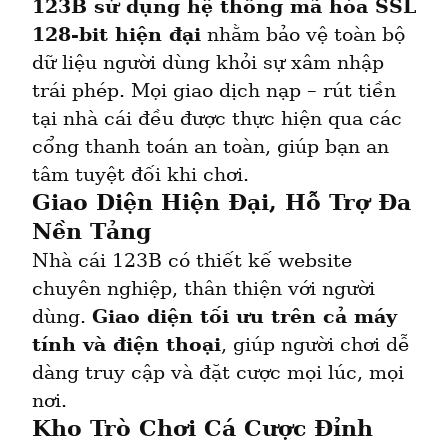
123B sử dụng hệ thống mã hóa SSL 
128-bit hiện đại
 nhằm bảo vệ toàn bộ 
dữ liệu người dùng khỏi sự xâm nhập 
trái phép. Mọi giao dịch nạp – rút tiền 
tại nhà cái đều được thực hiện qua các 
cổng thanh toán an toàn, giúp bạn an 
tâm tuyệt đối khi chơi.
Giao Diện Hiện Đại, Hỗ Trợ Đa 
Nền Tảng
Nhà cái 123B có thiết kế website 
chuyên nghiệp, thân thiện với người 
dùng. 
Giao diện tối ưu trên cả máy 
tính và điện thoại
, giúp người chơi dễ 
dàng truy cập và đặt cược mọi lúc, mọi 
nơi.
Kho Trò Chơi Cá Cược Đỉnh 