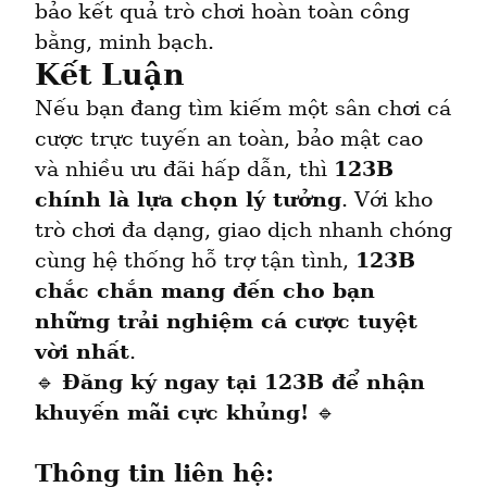
bảo kết quả trò chơi hoàn toàn công 
bằng, minh bạch.
Kết Luận
Nếu bạn đang tìm kiếm một sân chơi cá 
cược trực tuyến an toàn, bảo mật cao 
và nhiều ưu đãi hấp dẫn, thì 
123B 
chính là lựa chọn lý tưởng
. Với kho 
trò chơi đa dạng, giao dịch nhanh chóng 
cùng hệ thống hỗ trợ tận tình, 
123B 
chắc chắn mang đến cho bạn 
những trải nghiệm cá cược tuyệt 
vời nhất
.
🔹 
Đăng ký ngay tại 123B để nhận 
khuyến mãi cực khủng!
 🔹
Thông tin liên hệ: