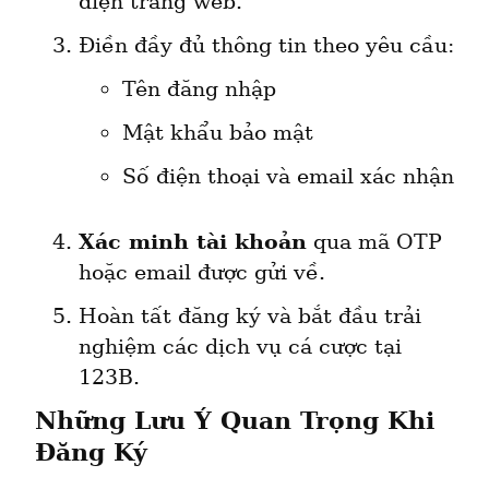
diện trang web.
Tên đăng nhập
Mật khẩu bảo mật
Số điện thoại và email xác nhận
Xác minh tài khoản
 qua mã OTP 
hoặc email được gửi về.
Hoàn tất đăng ký và bắt đầu trải 
nghiệm các dịch vụ cá cược tại 
123B.
Những Lưu Ý Quan Trọng Khi 
Đăng Ký