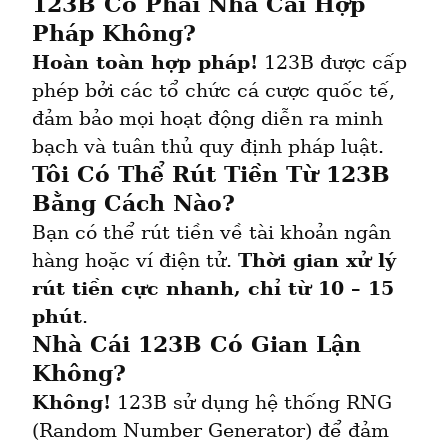
123B Có Phải Nhà Cái Hợp 
Pháp Không?
Hoàn toàn hợp pháp!
 123B được cấp 
phép bởi các tổ chức cá cược quốc tế, 
đảm bảo mọi hoạt động diễn ra minh 
bạch và tuân thủ quy định pháp luật.
Tôi Có Thể Rút Tiền Từ 123B 
Bằng Cách Nào?
Bạn có thể rút tiền về tài khoản ngân 
hàng hoặc ví điện tử. 
Thời gian xử lý 
rút tiền cực nhanh, chỉ từ 10 – 15 
phút
.
Nhà Cái 123B Có Gian Lận 
Không?
Không!
 123B sử dụng hệ thống RNG 
(Random Number Generator) để đảm 