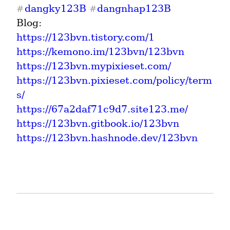
dangky123B
dangnhap123B
#
#
Blog:
https://123bvn.tistory.com/1
https://kemono.im/123bvn/123bvn
https://123bvn.mypixieset.com/
https://123bvn.pixieset.com/policy/term
s/
https://67a2daf71c9d7.site123.me/
https://123bvn.gitbook.io/123bvn
https://123bvn.hashnode.dev/123bvn