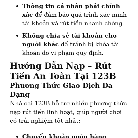
Thông tin cá nhân phải chính 
xác
 để đảm bảo quá trình xác minh 
tài khoản và rút tiền nhanh chóng.
Không chia sẻ tài khoản cho 
người khác
 để tránh bị khóa tài 
khoản do vi phạm quy định.
Hướng Dẫn Nạp – Rút 
Tiền An Toàn Tại 123B
Phương Thức Giao Dịch Đa 
Dạng
Nhà cái 123B hỗ trợ nhiều phương thức 
nạp rút tiền linh hoạt, giúp người chơi 
có trải nghiệm tốt nhất:
Chuyển khoản ngân hàng